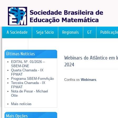
A Sociedade
Seja Sócio
Regionais
GT
Publicaçõ
FormAção
Últimas Notícias
Webinars do Atlântico em 
EDITAL Nº. 01/2026 –
2024
SBEM-DNE
Quarta Chamada - IX
FPMAT
Programa SBEM-FormAção
Confira os
Webinars
.
Terceira Chamada - IX
FPMAT
Nota de Pesar - Michael
Otte
Mais notícias
Mais Opções