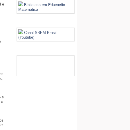
l e
Biblioteca em Educação
Matemática
Videoteca
Canal SBEM Brasil
(Youtube)
o
Galeria de Imagens
as
to,
o e
 a
os
is