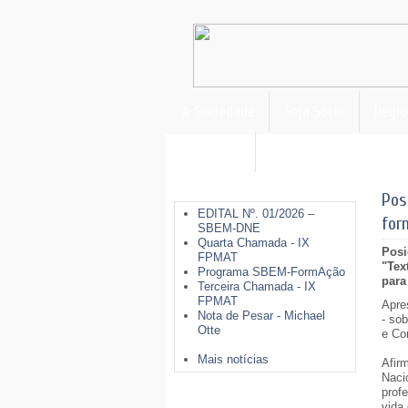
A Sociedade
Seja Sócio
Regio
FormAção
Últimas Notícias
Pos
EDITAL Nº. 01/2026 –
for
SBEM-DNE
Quarta Chamada - IX
Posi
FPMAT
"Tex
Programa SBEM-FormAção
para
Terceira Chamada - IX
FPMAT
Apre
Nota de Pesar - Michael
- so
Otte
e Co
Mais notícias
Afir
Naci
prof
Mais Opções
vida