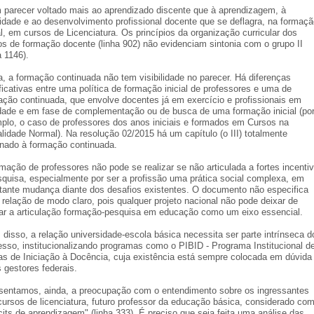
 parecer voltado mais ao aprendizado discente que à aprendizagem, à
tidade e ao desenvolvimento profissional docente que se deflagra, na formaç
al, em cursos de Licenciatura. Os princípios da organização curricular dos
os de formação docente (linha 902) não evidenciam sintonia com o grupo II
a 1146).
a, a formação continuada não tem visibilidade no parecer. Há diferenças
ficativas entre uma política de formação inicial de professores e uma de
ação continuada, que envolve docentes já em exercício e profissionais em
idade e em fase de complementação ou de busca de uma formação inicial (po
plo, o caso de professores dos anos iniciais e formados em Cursos na
lidade Normal). Na resolução 02/2015 há um capítulo (o III) totalmente
inado à formação continuada.
rmação de professores não pode se realizar se não articulada a fortes incenti
squisa, especialmente por ser a profissão uma prática social complexa, em
tante mudança diante dos desafios existentes. O documento não especifica
 relação de modo claro, pois qualquer projeto nacional não pode deixar de
car a articulação formação-pesquisa em educação como um eixo essencial.
 disso, a relação universidade-escola básica necessita ser parte intrínseca d
esso, institucionalizando programas como o PIBID - Programa Institucional d
as de Iniciação à Docência, cuja existência está sempre colocada em dúvida
 gestores federais.
sentamos, ainda, a preocupação com o entendimento sobre os ingressantes
cursos de licenciatura, futuro professor da educação básica, considerado co
cits de aprendizagem" (linha 333). É preciso que seja feita uma análise das