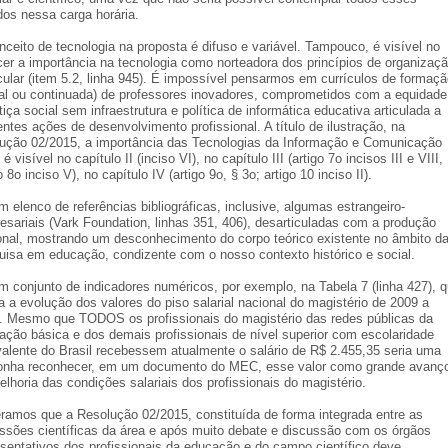
dos nessa carga horária.
nceito de tecnologia na proposta é difuso e variável. Tampouco, é visível no
cer a importância na tecnologia como norteadora dos princípios de organizaç
icular (item 5.2, linha 945). É impossível pensarmos em currículos de formaç
cial ou continuada) de professores inovadores, comprometidos com a equidade
tiça social sem infraestrutura e política de informática educativa articulada a
entes ações de desenvolvimento profissional. A título de ilustração, na
lução 02/2015, a importância das Tecnologias da Informação e Comunicação
 é visível no capítulo II (inciso VI), no capítulo III (artigo 7o incisos III e VIII,
o 8o inciso V), no capítulo IV (artigo 9o, § 3o; artigo 10 inciso II).
 elenco de referências bibliográficas, inclusive, algumas estrangeiro-
esariais (Vark Foundation, linhas 351, 406), desarticuladas com a produção
onal, mostrando um desconhecimento do corpo teórico existente no âmbito d
uisa em educação, condizente com o nosso contexto histórico e social.
m conjunto de indicadores numéricos, por exemplo, na Tabela 7 (linha 427), 
a a evolução dos valores do piso salarial nacional do magistério de 2009 a
. Mesmo que TODOS os profissionais do magistério das redes públicas da
ação básica e dos demais profissionais de nível superior com escolaridade
valente do Brasil recebessem atualmente o salário de R$ 2.455,35 seria uma
onha reconhecer, em um documento do MEC, esse valor como grande avanç
elhoria das condições salariais dos profissionais do magistério.
eramos que a Resolução 02/2015, constituída de forma integrada entre as
ssões científicas da área e após muito debate e discussão com os órgãos
esentativos dos profissionais da educação e do campo científico deve