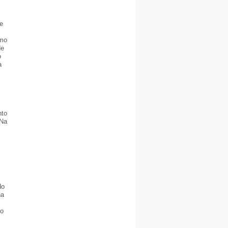
e
omo
de
o
a
nto
 Na
do
na
do