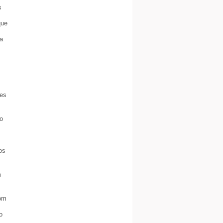
s
que
da
tes
to
os
m
com
o