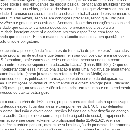
ições sociais dos estudantes da escola básica, identificando múltiplos fatore
existem em suas vidas, próprios do sistema desigual que vivemos em nossa
edade. É preciso considerar, ainda, o estudante trabalhador do ensino médio 
uenta, muitas vezes, escolas em condições precárias, tendo que lutar pela
evivência e garantir seus estudos. Ademais, diante das condições sociais e 
rsidade que caracteriza nossa sociedade, é preciso que a escola e a
ersidade interajam entre si e acolham projetos específicos com foco no
ando que recebem. Essa é mais uma situação que coloca em questão um
culo único e obrigatório.
eocupante a proposição de "institutos de formação de professores", apoiados
ante programas de editais e que teriam, em sua composição, além de docen
ES formadora, professores das redes de ensino, promovendo uma ponte
nica entre o ensino superior e a educação básica" (linhas 896-900). O que se
 interpretar com essa institucionalização é mais uma iniciativa de afastamen
stado brasileiro (como já vemos na reforma do Ensino Médio) com o
romisso com as políticas de formação de professores e de delegação da
a a instituições privadas ou movimentos que dizem advogar pela Educação
ha 93) mas que, na verdade, estão interessados em recursos e em atendiment
eresses do capital estrangeiro.
to à carga horária de 1600 horas, proposta para ser dedicada à aprendizage
conteúdos específicos das áreas e componentes da BNCC, são definidos
s como Inclusão e diversidade; noções básicas de alfabetização de criança,
m e adulto; Compromisso com a equidade e igualdade social; Engajamento 
formação e seu desenvolvimento profissional (linha 1146-1162). Além de
nsistência teórica para tal, mostra-se subestimação do processo de letrament
lar e científico, uma vez que não seria possível contemplar todos esses