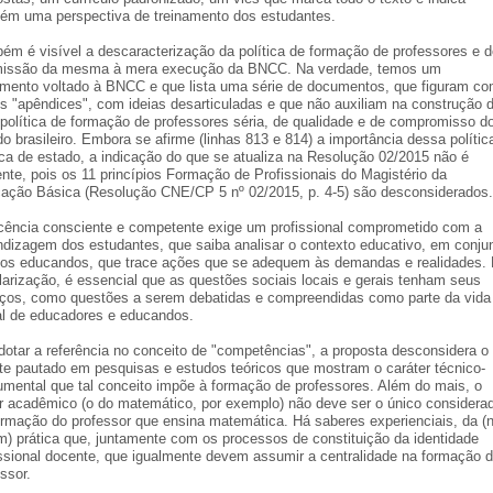
ém uma perspectiva de treinamento dos estudantes.
ém é visível a descaracterização da política de formação de professores e d
issão da mesma à mera execução da BNCC. Na verdade, temos um
mento voltado à BNCC e que lista uma série de documentos, que figuram c
s "apêndices", com ideias desarticuladas e que não auxiliam na construção 
política de formação de professores séria, de qualidade e de compromisso d
o brasileiro. Embora se afirme (linhas 813 e 814) a importância dessa polític
ica de estado, a indicação do que se atualiza na Resolução 02/2015 não é
ente, pois os 11 princípios Formação de Profissionais do Magistério da
ação Básica (Resolução CNE/CP 5 nº 02/2015, p. 4-5) são desconsiderados.
cência consciente e competente exige um profissional comprometido com a
ndizagem dos estudantes, que saiba analisar o contexto educativo, em conju
os educandos, que trace ações que se adequem às demandas e realidades.
larização, é essencial que as questões sociais locais e gerais tenham seus
ços, como questões a serem debatidas e compreendidas como parte da vida
al de educadores e educandos.
dotar a referência no conceito de "competências", a proposta desconsidera o
te pautado em pesquisas e estudos teóricos que mostram o caráter técnico-
rumental que tal conceito impõe à formação de professores. Além do mais, o
r acadêmico (o do matemático, por exemplo) não deve ser o único considera
ormação do professor que ensina matemática. Há saberes experienciais, da (
m) prática que, juntamente com os processos de constituição da identidade
issional docente, que igualmente devem assumir a centralidade na formação 
ssor.