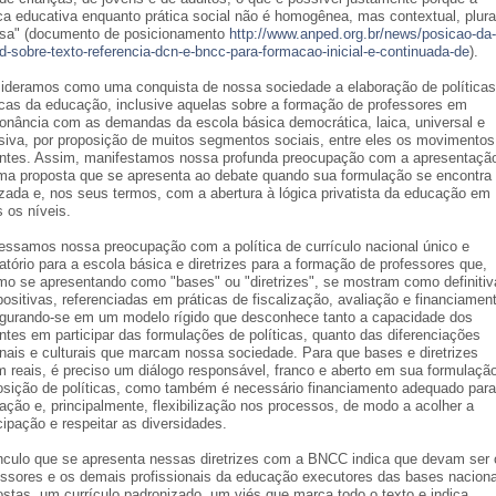
ica educativa enquanto prática social não é homogênea, mas contextual, plura
rsa" (documento de posicionamento
http://www.anped.org.br/news/posicao-da-
d-sobre-texto-referencia-dcn-e-bncc-para-formacao-inicial-e-continuada-de
).
ideramos como uma conquista de nossa sociedade a elaboração de políticas
icas da educação, inclusive aquelas sobre a formação de professores em
onância com as demandas da escola básica democrática, laica, universal e
usiva, por proposição de muitos segmentos sociais, entre eles os movimentos
ntes. Assim, manifestamos nossa profunda preocupação com a apresentaçã
ma proposta que se apresenta ao debate quando sua formulação se encontra
lizada e, nos seus termos, com a abertura à lógica privatista da educação em
s os níveis.
essamos nossa preocupação com a política de currículo nacional único e
atório para a escola básica e diretrizes para a formação de professores que,
o se apresentando como "bases" ou "diretrizes", se mostram como definitiv
positivas, referenciadas em práticas de fiscalização, avaliação e financiamen
igurando-se em um modelo rígido que desconhece tanto a capacidade dos
ntes em participar das formulações de políticas, quanto das diferenciações
onais e culturais que marcam nossa sociedade. Para que bases e diretrizes
m reais, é preciso um diálogo responsável, franco e aberto em sua formulaçã
osição de políticas, como também é necessário financiamento adequado para
ação e, principalmente, flexibilização nos processos, de modo a acolher a
cipação e respeitar as diversidades.
nculo que se apresenta nessas diretrizes com a BNCC indica que devam ser 
essores e os demais profissionais da educação executores das bases naciona
ostas, um currículo padronizado, um viés que marca todo o texto e indica