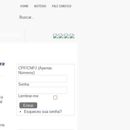
HOME
NOTÍCIAS
FALE CONOSCO
Materiais
Área Restrita (Sócios)
ra
CPF/CNPJ (Apenas
Números)
Senha
Lembrar-me
ca
al
Esqueceu sua senha?
Biblioteca
 na