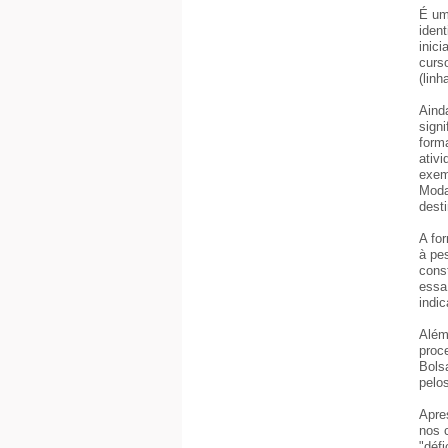
É um
iden
inici
curs
(linh
Aind
signi
form
ativ
exem
Moda
dest
A fo
à pe
cons
essa
indi
Além
proc
Bols
pelos
Apre
nos 
"défi