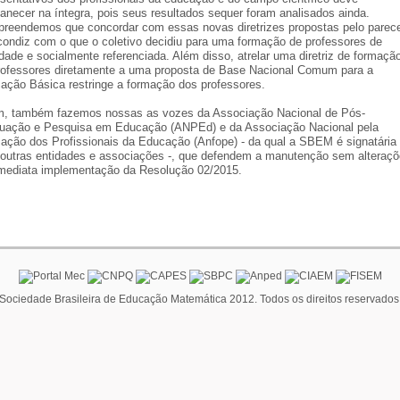
anecer na íntegra, pois seus resultados sequer foram analisados ainda.
reendemos que concordar com essas novas diretrizes propostas pelo parec
condiz com o que o coletivo decidiu para uma formação de professores de
idade e socialmente referenciada. Além disso, atrelar uma diretriz de formaçã
rofessores diretamente a uma proposta de Base Nacional Comum para a
ação Básica restringe a formação dos professores.
m, também fazemos nossas as vozes da Associação Nacional de Pós-
uação e Pesquisa em Educação (ANPEd) e da Associação Nacional pela
ação dos Profissionais da Educação (Anfope) - da qual a SBEM é signatária
outras entidades e associações -, que defendem a manutenção sem alteraç
imediata implementação da Resolução 02/2015.
Sociedade Brasileira de Educação Matemática 2012. Todos os direitos reservados