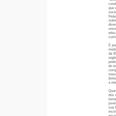
cond
que 
soci
freq
sobr
dive
univ
educ
currí
É pr
medi
da I
orgâ
pode
do e
comp
mesm
(lin
a int
Quan
dos 
tema
jove
sua 
inco
esco