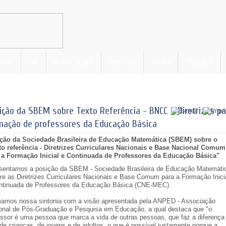
nais
GT
Publicações
Eventos
Anais
Eleições
ição da SBEM sobre Texto Referência - BNCC e Diretrizes pa
mação de professores da Educação Básica
ção da Sociedade Brasileira de Educação Matemática (SBEM) sobre o
to referência - Diretrizes Curriculares Nacionais e Base Nacional Comum
 a Formação Inicial e Continuada de Professores da Educação Básica"
sentamos a posição da SBEM - Sociedade Brasileira de Educação Matemáti
bre as Diretrizes Curriculares Nacionais e Base Comum para a Formação Inici
ntinuada de Professores da Educação Básica (CNE-MEC).
mamos nossa sintonia com a visão apresentada pela ANPED - Associação
onal de Pós-Graduação e Pesquisa em Educação, a qual destaca que "o
essor é uma pessoa que marca a vida de outras pessoas, que faz a diferença
 de crianças, de jovens e de adultos, o que é possível justamente porque a