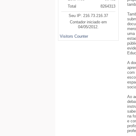
tamb
Total
8264313
Tamb
Seu IP: 216.73.216.37
subm
Contador iniciado em
docu
04/05/2012.
mero
uma 
Visitors Counter
estad
públ
evid
Educ
A do
apre
com 
esco
espa
soci
Ao a
deba
inst
sabe
na f
e co
prof
profe