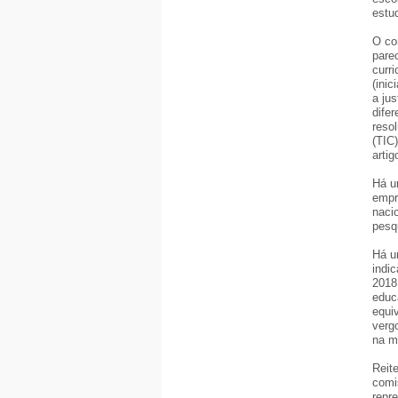
estu
O co
pare
curr
(ini
a jus
difer
reso
(TIC)
artig
Há um
empr
naci
pesq
Há u
indic
2018
educ
equi
verg
na m
Reit
comi
repr