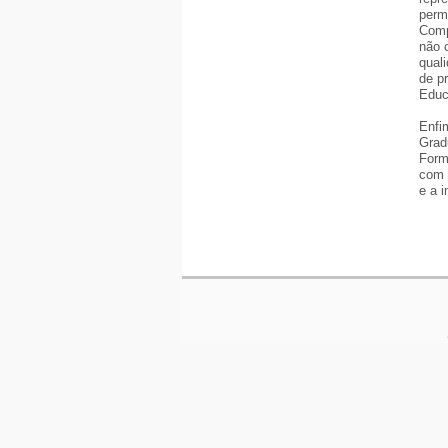
perm
Comp
não 
qual
de p
Educ
Enfi
Grad
Form
com 
e a 