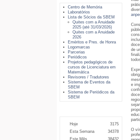
prát
Centro de Memória
dive
Laboratórios
anpe
Lista de Sócios da SBEM
Quites com a Anuidade
Cons
2025 (até 31/03/2026)
públ
Quites com a Anuidade
cons
2026
incl
Eméritos e Pres. de Honra
doce
Logomarcas
de u
Parcerias
fina
Periódicos
todo
Projetos pedagógicos de
cursos de Licenciatura em
Expr
Matemática
obrig
Revisores / Tradutores
mesm
Sistema de Eventos da
e im
SBEM
conf
Sistema de Periódicos da
doce
SBEM
regi
seja
prop
Contador de Acessos
educ
parti
Hoje
3175
O ví
Esta Semana
34378
prof
Este Mês
38432
prop