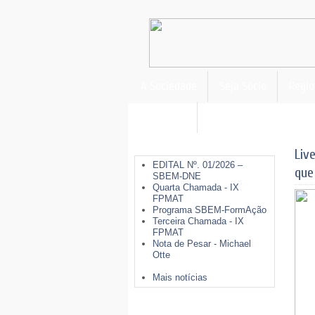
A Sociedade
Seja Sócio
Regio
FormAção
Últimas Notícias
Liv
EDITAL Nº. 01/2026 –
que
SBEM-DNE
Quarta Chamada - IX
FPMAT
Programa SBEM-FormAção
Terceira Chamada - IX
FPMAT
Nota de Pesar - Michael
Otte
Mais notícias
Mais Opções