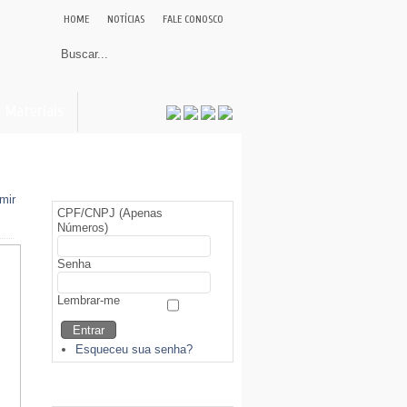
HOME
NOTÍCIAS
FALE CONOSCO
Materiais
Área Restrita (Sócios)
CPF/CNPJ (Apenas
Números)
Senha
Lembrar-me
Esqueceu sua senha?
Biblioteca