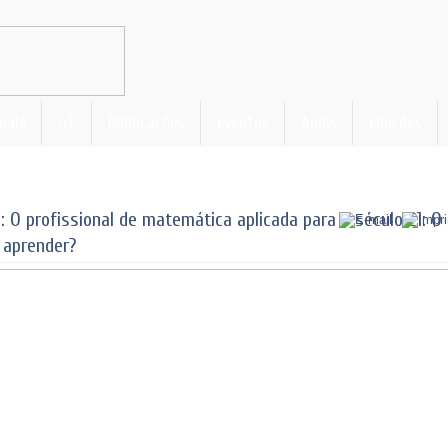
nais
GT
Publicações
Eventos
Anais
Eleições
e: O profissional de matemática aplicada para o século 21: O
 aprender?