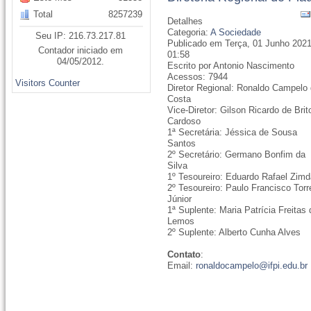
Total
8257239
Detalhes
Categoria:
A Sociedade
Seu IP: 216.73.217.81
Publicado em Terça, 01 Junho 202
Contador iniciado em
01:58
04/05/2012.
Escrito por Antonio Nascimento
Acessos: 7944
Visitors Counter
Diretor Regional: Ronaldo Campelo
Costa
Vice-Diretor: Gilson Ricardo de Brit
Cardoso
1ª Secretária: Jéssica de Sousa
Santos
2º Secretário: Germano Bonfim da
Silva
1º Tesoureiro: Eduardo Rafael Zimd
2º Tesoureiro: Paulo Francisco Torr
Júnior
1ª Suplente: Maria Patrícia Freitas
Lemos
2º Suplente: Alberto Cunha Alves
Contato
:
Email:
ronaldocampelo@ifpi.edu.br