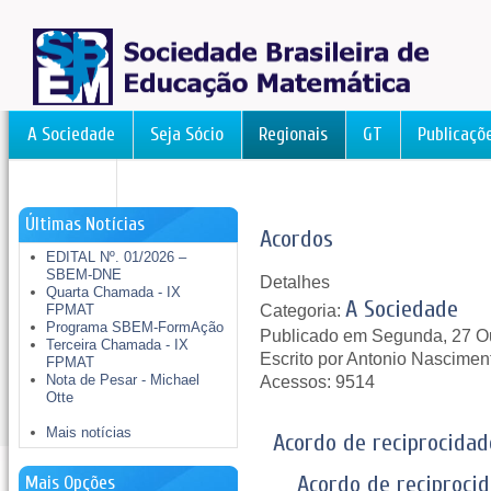
A Sociedade
Seja Sócio
Regionais
GT
Publicaçõ
FormAção
Últimas Notícias
Acordos
EDITAL Nº. 01/2026 –
SBEM-DNE
Detalhes
Quarta Chamada - IX
A Sociedade
Categoria:
FPMAT
Programa SBEM-FormAção
Publicado em Segunda, 27 O
Terceira Chamada - IX
Escrito por Antonio Nascimen
FPMAT
Nota de Pesar - Michael
Acessos: 9514
Otte
Mais notícias
Acordo de reciprocida
Acordo de reciproc
Mais Opções