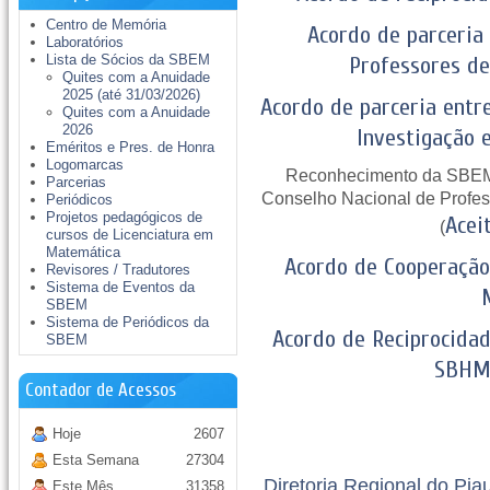
Centro de Memória
Acordo de parceria
Laboratórios
Lista de Sócios da SBEM
Professores d
Quites com a Anuidade
2025 (até 31/03/2026)
Acordo de parceria ent
Quites com a Anuidade
2026
Investigação
Eméritos e Pres. de Honra
Logomarcas
Reconhecimento da SBEM
Parcerias
Conselho Nacional de Profes
Periódicos
Projetos pedagógicos de
Acei
(
cursos de Licenciatura em
Matemática
Acordo de Cooperação 
Revisores / Tradutores
Sistema de Eventos da
SBEM
Sistema de Periódicos da
Acordo de Reciprocida
SBEM
SBHM
Contador de Acessos
Hoje
2607
Esta Semana
27304
Diretoria Regional do Pia
Este Mês
31358