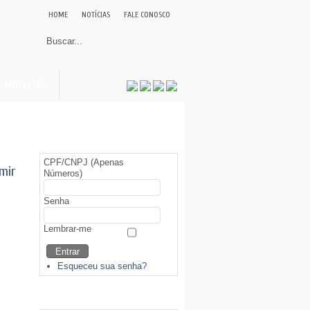
HOME
NOTÍCIAS
FALE CONOSCO
Materiais
Área Restrita (Sócios)
CPF/CNPJ (Apenas
Números)
Senha
Lembrar-me
Esqueceu sua senha?
Biblioteca