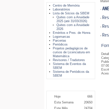
Matem
Centro de Memória
ANE
-
Laboratórios
Lista de Sócios da SBEM
Res
Quites com a Anuidade
-
2025 (até 31/03/2026)
Quites com a Anuidade
Res
-
2026
Eméritos e Pres. de Honra
Res
-
Logomarcas
Parcerias
Periódicos
For
Projetos pedagógicos de
cursos de Licenciatura em
Detal
Matemática
Categ
Revisores / Tradutores
Publi
Sistema de Eventos da
07:00
SBEM
Escri
Sistema de Periódicos da
Aces
SBEM
Contador de Acessos
Hoje
666
Esta Semana
20650
Este Mês
24704