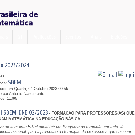
nais
GT
Publicações
Eventos
Anais
Eleições
ão 2023/2024
hes
SBEM
oria:
cado em Quarta, 04 Outubro 2023 00:55
to por Antonio Nascimento
os: 11095
al SBEM-DNE 02/2023
- FORMAÇÃO PARA PROFESSORES(AS) QUE
NAM MATEMÁTICA NA EDUCAÇÃO BÁSICA
iva-se com este Edital constituir um Programa de formação em rede, de
gência nacional, para a promoção da formação de professores que ensinam