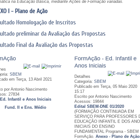
ática na Educação Básica, mediante Ações de Formação variadas.
XO I - Plano de Ação
ultado Homologação de Inscritos
ultado preliminar da Avaliação das Propostas
ultado Final da Avaliação das Propostas
mAção
FormAção - Ed. Infantil e
Anos Iniciais
hes
oria:
SBEM
Detalhes
cado em Terça, 13 Abril 2021
Categoria:
SBEM
Publicado em Terça, 05 Maio 2020
to por Antonio Nascimento
15:17
sos: 27834
Escrito por Antonio Nascimento
Ed. Infantil e Anos Iniciais
Acessos: 19844
Edital SBEM-DNE 01/2020
Fund. II e Ens. Médio
(FORMAÇÃO CONTINUADA EM
SERVIÇO PARA PROFESSORES 
EDUCAÇÃO INFANTIL E DOS AN
INICIAIS DO ENSINO
FUNDAMENTAL Programa - SBEM 
FormAção.
Anexo - Plano de Ação