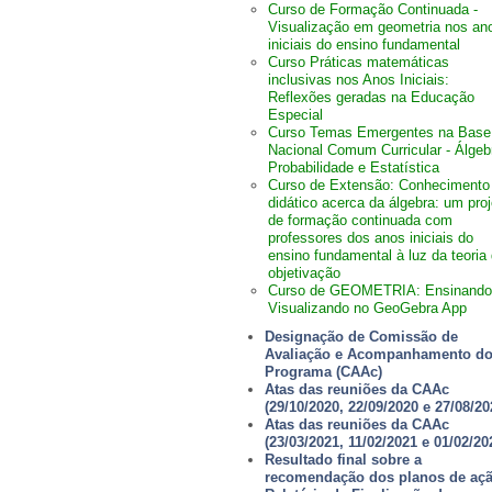
Curso de Formação Continuada -
Visualização em geometria nos an
iniciais do ensino fundamental
Curso Práticas matemáticas
inclusivas nos Anos Iniciais:
Reflexões geradas na Educação
Especial
Curso Temas Emergentes na Base
Nacional Comum Curricular - Álgeb
Probabilidade e Estatística
Curso de Extensão:
Conhecimento
didático acerca da álgebra: um proj
de formação continuada com
professores dos anos iniciais do
ensino fundamental à luz da teoria
objetivação
Curso de GEOMETRIA: Ensinando
Visualizando no GeoGebra App
Designação de Comissão de
Avaliação e Acompanhamento d
Programa (CAAc)
Atas das reuniões da CAAc
(29/10/2020, 22/09/2020 e 27/08/20
Atas das reuniões da CAAc
(23/03/2021, 11/02/2021 e 01/02/20
Resultado final sobre a
recomendação dos planos de aç