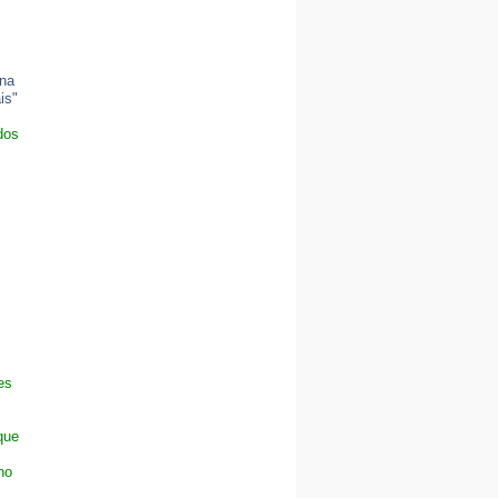
 na
is"
dos
es
que
no