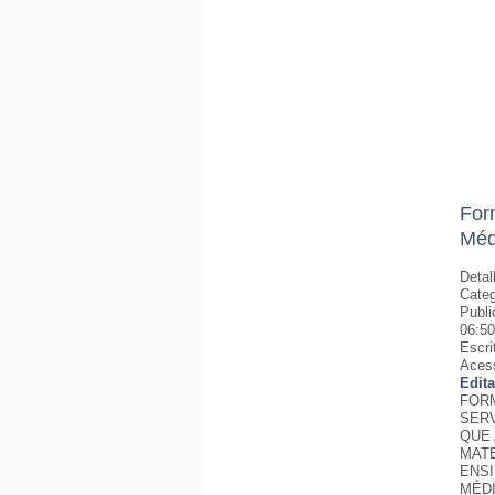
For
Méd
Detal
Categ
Publi
06:50
Escri
Aces
Edit
FOR
SER
QUE 
MATE
ENS
MÉD