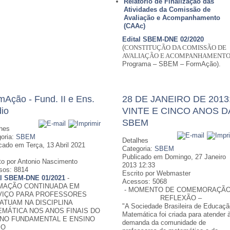
Relatório de Finalização das
Atividades da Comissão de
Avaliação e Acompanhamento
(CAAc)
Edital SBEM-DNE 02/2020
(
CONSTITUÇÃO DA COMISSÃO DE
AVALIAÇÃO E ACOMPANHAMENT
Programa – SBEM – FormAção).
mAção - Fund. II e Ens.
28 DE JANEIRO DE 2013
io
VINTE E CINCO ANOS D
SBEM
hes
oria:
SBEM
Detalhes
cado em Terça, 13 Abril 2021
Categoria:
SBEM
Publicado em Domingo, 27 Janeiro
to por Antonio Nascimento
2013 12:33
sos: 8814
Escrito por Webmaster
al SBEM-DNE 01/2021
-
Acessos: 5068
MAÇÃO CONTINUADA EM
- MOMENTO DE COMEMORAÇÃO
VIÇO PARA PROFESSORES
REFLEXÃO –
ATUAM NA DISCIPLINA
"A Sociedade Brasileira de Educaç
MÁTICA NOS ANOS FINAIS DO
Matemática foi criada para atender 
INO FUNDAMENTAL E ENSINO
demanda da comunidade de
IO