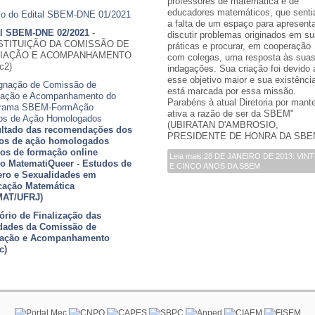
professores de matemática e de
educadores matemáticos, que sent
o do Edital SBEM-DNE 01/2021
a falta de um espaço para apresenta
al SBEM-DNE 02/2021
-
discutir problemas originados em s
TITUIÇÃO DA COMISSÃO DE
práticas e procurar, em cooperação
LIAÇÃO E ACOMPANHAMENTO
com colegas, uma resposta às sua
c2)
indagações. Sua criação foi devido 
esse objetivo maior e sua existênci
gnação de Comissão de
está marcada por essa missão.
iação e Acompanhamento do
Parabéns à atual Diretoria por mant
grama SBEM-FormAção
ativa a razão de ser da SBEM"
os de Ação Homologados
(UBIRATAN D'AMBROSIO,
ltado das recomendações dos
PRESIDENTE DE HONRA DA SBE
os de ação homologados
os de formação online
Leia mais:28 DE JANEIRO DE 2013: VIN
o MatematiQueer - Estudos de
E CINCO ANOS DA SBEM
ro e Sexualidades em
ação Matemática
MAT/UFRJ)
ório de Finalização das
idades da Comissão de
iação e Acompanhamento
c)