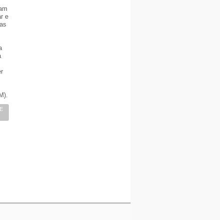
iam
r e
uas
s
a
a
er
M).
TE