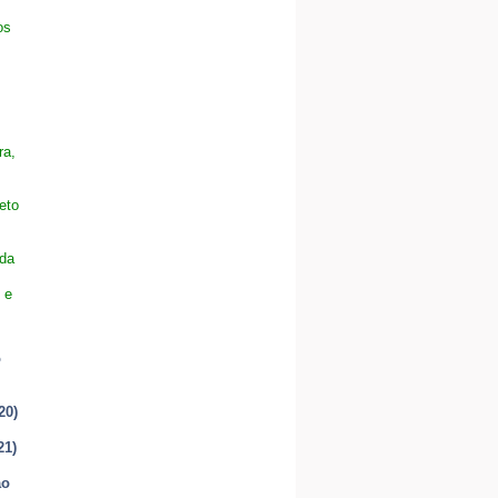
os
ra,
eto
 da
 e
o
20)
21)
ão