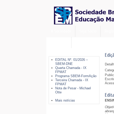
A Sociedade
Seja Sócio
Regio
FormAção
Últimas Notícias
Ediç
EDITAL Nº. 01/2026 –
SBEM-DNE
Detal
Quarta Chamada - IX
Categ
FPMAT
Publi
Programa SBEM-FormAção
Escri
Terceira Chamada - IX
Acess
FPMAT
Nota de Pesar - Michael
Otte
Edit
Mais notícias
ENSI
Objet
abran
Mais Opções