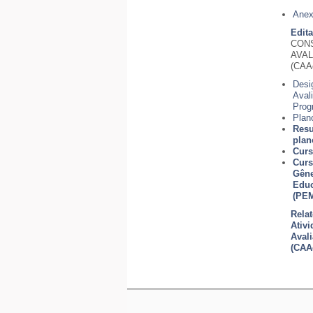
Anex
Edit
CONS
AVA
(CAA
Desi
Aval
Pro
Plan
Resu
plan
Curs
Curs
Gêne
Educ
(PE
Relat
Ativ
Aval
(CAA