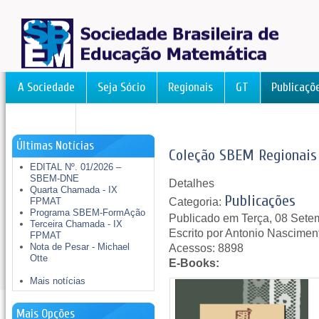
A Sociedade
Seja Sócio
Regionais
GT
Publicaçõ
FormAção
Últimas Notícias
Coleção SBEM Regionais
EDITAL Nº. 01/2026 –
SBEM-DNE
Detalhes
Quarta Chamada - IX
Publicações
Categoria:
FPMAT
Programa SBEM-FormAção
Publicado em Terça, 08 Sete
Terceira Chamada - IX
Escrito por Antonio Nascimen
FPMAT
Nota de Pesar - Michael
Acessos: 8898
Otte
E-Books:
Mais notícias
Mais Opções